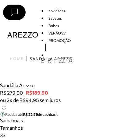
novidades
Sapatos
Bolsas
VERÃO'27
PROMOÇÃO
Arezzo
HOME
SANDÁLIA AREZZO
Sandália Arezzo
R$ 279,90
R$189,90
ou 2x de R$94,95 sem juros
Receba até
R$ 22,79
de cashback
Saiba mais
Tamanhos
33