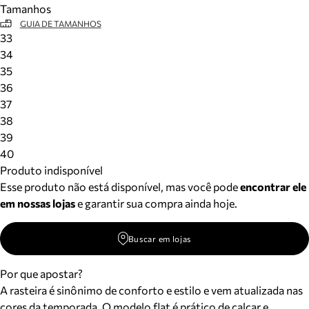
Tamanhos
Meus pedidos
GUIA DE TAMANHOS
Acompanhe seus pedidos e solicite devoluções.
33
34
35
36
37
38
39
40
Produto indisponível
Esse produto não está disponível, mas você pode
encontrar ele
em nossas lojas
e garantir sua compra ainda hoje.
Buscar em lojas
Por que apostar?
A rasteira é sinônimo de conforto e estilo e vem atualizada nas
cores da temporada. O modelo flat é prático de calçar e