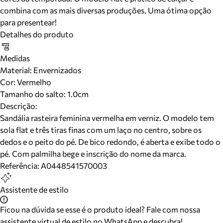
combina com as mais diversas produções. Uma ótima opção
para presentear!
Detalhes do produto
Medidas
Material
:
Envernizados
Cor
:
Vermelho
Tamanho do salto:
1.0cm
Descrição:
Sandália rasteira feminina vermelha em verniz. O modelo tem
sola flat e três tiras finas com um laço no centro, sobre os
dedos e o peito do pé. De bico redondo, é aberta e exibe todo o
pé. Com palmilha bege e inscrição do nome da marca.
Referência:
A0448541570003
Assistente de estilo
Ficou na dúvida se esse é o produto ideal? Fale com nossa
assistente virtual de estilo no WhatsApp e descubra!