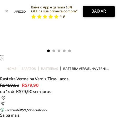
Baixe o App e garanta 10% 
BAIXAR
OFF na sua primeira compra* 
4,9
Arezzo
Favoritos
categorias sugeridas
Buscar produtos
Bota
Papete
Scarpin
Mocassim
Bolsa
R
ASTEIRA VERMELHA VERNIZ TIRAS LAÇOS
HOME
SAPATOS
RASTEIRAS
Sapatilha
Rasteira Vermelha Verniz Tiras Laços
Tamanco
R$ 159,90
R$79,90
Tênis
ou 1x de R$79,90 sem juros
Mule
Rasteira
Precisa de ajuda?
Tire dúvidas sobre pedidos, devoluções e mais.
Receba até
R$ 9,59
de cashback
Saiba mais