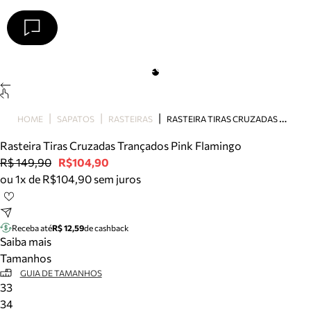
Arezzo
Favoritos
categorias sugeridas
Buscar produtos
Bota
R
ASTEIRA TIRAS CRUZADAS TRANÇADOS PINK FLAMINGO
HOME
SAPATOS
RASTEIRAS
Papete
Scarpin
Rasteira Tiras Cruzadas Trançados Pink Flamingo
Mocassim
R$ 149,90
R$104,90
Bolsa
ou 1x de R$104,90 sem juros
Sapatilha
Tamanco
Tênis
Receba até
R$ 12,59
de cashback
Mule
Saiba mais
Rasteira
Tamanhos
Precisa de ajuda?
GUIA DE TAMANHOS
33
Tire dúvidas sobre pedidos, devoluções e mais.
34