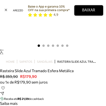
Baixe o App e garanta 10% 
BAIXAR
OFF na sua primeira compra* 
4,9
Arezzo
Favoritos
categorias sugeridas
Buscar produtos
Bota
Papete
Scarpin
Mocassim
Bolsa
R
ASTEIRA SLIDE AZUL TRAMADO ESFERA METÁLICA
HOME
SAPATOS
SANDÁLIAS
Sapatilha
Rasteira Slide Azul Tramado Esfera Metálica
Tamanco
R$ 359,90
R$179,90
Tênis
ou 1x de R$179,90 sem juros
Mule
Rasteira
Precisa de ajuda?
Tire dúvidas sobre pedidos, devoluções e mais.
Receba até
R$ 21,59
de cashback
Saiba mais