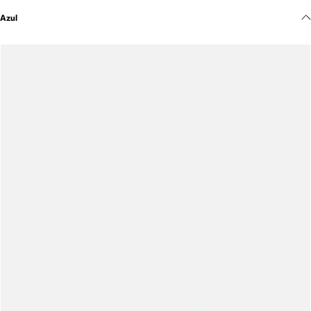
Meus pedidos
Azul
Acompanhe seus pedidos e solicite devoluções.