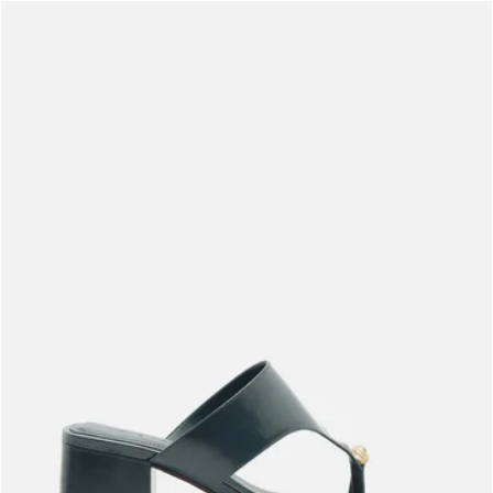
Meus pedidos
Acompanhe seus pedidos e solicite devoluções.