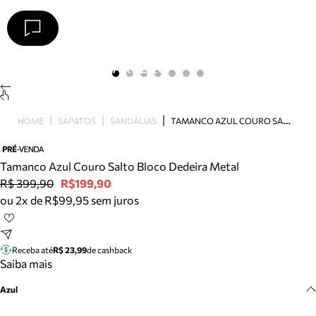
Arezzo
Favoritos
categorias sugeridas
Buscar produtos
Bota
T
AMANCO AZUL COURO SALTO BLOCO DEDEIRA METAL
HOME
SAPATOS
SANDÁLIAS
Papete
Scarpin
Mocassim
Tamanco Azul Couro Salto Bloco Dedeira Metal
Bolsa
R$ 399,90
R$199,90
Sapatilha
ou 2x de R$99,95 sem juros
Tamanco
Tênis
Mule
Receba até
R$ 23,99
de cashback
Rasteira
Saiba mais
Precisa de ajuda?
Azul
Tire dúvidas sobre pedidos, devoluções e mais.