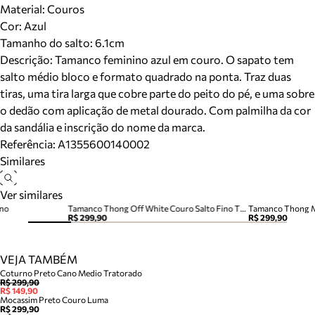
Material
:
Couros
Cor
:
Azul
Tamanho do salto:
6.1cm
Descrição:
Tamanco feminino azul em couro. O sapato tem
salto médio bloco e formato quadrado na ponta. Traz duas
tiras, uma tira larga que cobre parte do peito do pé, e uma sobre
o dedão com aplicação de metal dourado. Com palmilha da cor
da sandália e inscrição do nome da marca.
Referência:
A1355600140002
Similares
Ver similares
ino
Tamanco Thong Off White Couro Salto Fino Tira Dedo
R$ 299,90
R$ 299,90
VEJA TAMBÉM
Coturno Preto Cano Medio Tratorado
R$ 299,90
R$ 149,90
Mocassim Preto Couro Luma
R$ 299,90