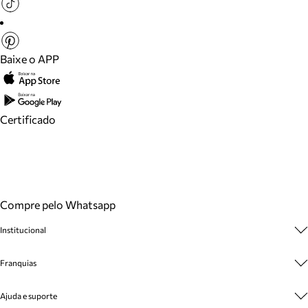
Baixe o APP
Certificado
Compre pelo Whatsapp
Institucional
Sobre A Marca
Franquias
Cashback
Trabalhe Conosco
Multimarcas
Ajuda e suporte
Venda Corporativa
Plano de Negócio