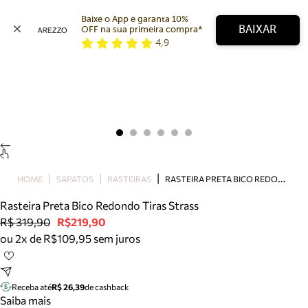
Baixe o App e garanta 10% 
BAIXAR
OFF na sua primeira compra* 
4,9
Arezzo
Favoritos
categorias sugeridas
Buscar produtos
Bota
Papete
Scarpin
Mocassim
Bolsa
R
ASTEIRA PRETA BICO REDONDO TIRAS STRASS
HOME
SAPATOS
RASTEIRAS
Sapatilha
Rasteira Preta Bico Redondo Tiras Strass
Tamanco
R$ 319,90
R$219,90
Tênis
ou 2x de R$109,95 sem juros
Mule
Rasteira
Precisa de ajuda?
Tire dúvidas sobre pedidos, devoluções e mais.
Receba até
R$ 26,39
de cashback
Saiba mais