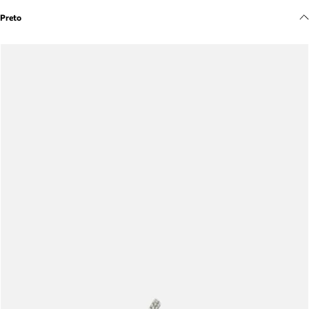
Meus pedidos
Preto
Acompanhe seus pedidos e solicite devoluções.