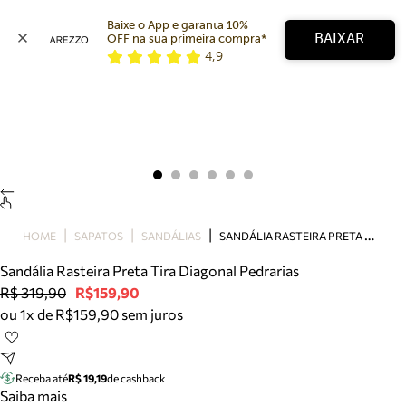
Baixe o App e garanta 10% 
BAIXAR
OFF na sua primeira compra* 
4,9
Arezzo
Favoritos
categorias sugeridas
Buscar produtos
Bota
Papete
Scarpin
Mocassim
Bolsa
S
ANDÁLIA RASTEIRA PRETA TIRA DIAGONAL PEDRARIAS
HOME
SAPATOS
SANDÁLIAS
Sapatilha
Sandália Rasteira Preta Tira Diagonal Pedrarias
Tamanco
R$ 319,90
R$159,90
Tênis
ou 1x de R$159,90 sem juros
Mule
Rasteira
Precisa de ajuda?
Tire dúvidas sobre pedidos, devoluções e mais.
Receba até
R$ 19,19
de cashback
Saiba mais