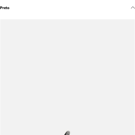
Meus pedidos
Preto
Acompanhe seus pedidos e solicite devoluções.