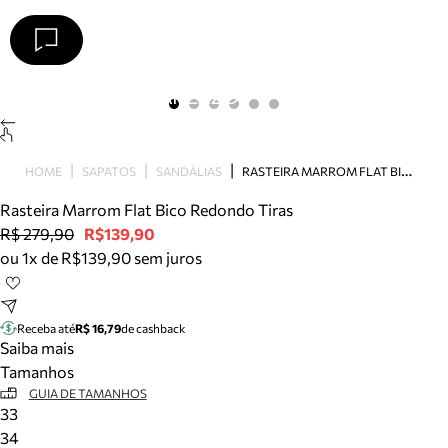
Arezzo
Favoritos
categorias sugeridas
Buscar produtos
Bota
R
ASTEIRA MARROM FLAT BICO REDONDO TIRAS
HOME
SAPATOS
SANDÁLIAS
Papete
Scarpin
Rasteira Marrom Flat Bico Redondo Tiras
Mocassim
R$ 279,90
R$139,90
Bolsa
ou 1x de R$139,90 sem juros
Sapatilha
Tamanco
Tênis
Receba até
R$ 16,79
de cashback
Mule
Saiba mais
Rasteira
Tamanhos
Precisa de ajuda?
GUIA DE TAMANHOS
33
Tire dúvidas sobre pedidos, devoluções e mais.
34