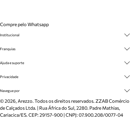
Compre pelo Whatsapp
Institucional
Sobre A Marca
Franquias
Cashback
Trabalhe Conosco
Multimarcas
Ajuda e suporte
Venda Corporativa
Plano de Negócio
Sustentabilidade
Seja Franqueado
Central de Atendimento
Privacidade
Mapa do Site
Cadastro
Benefícios
Entrega
Termos de Uso
Navegue por
Inverno
Meus Pedidos
Politica e Privacidade
Mundo Arezzo
Trocas e Devoluções
Sapatos
©
2026
, Arezzo. Todos os direitos reservados.
ZZAB Comércio
Cartão Presente
Bolsas
de Calçados Ltda. | Rua África do Sul, 2280. Padre Mathias,
Localizador de lojas
Scarpins
Cariacica/ES. CEP: 29157-900 | CNPJ: 07.900.208/0077-04
Sapatilhas
Mocassins