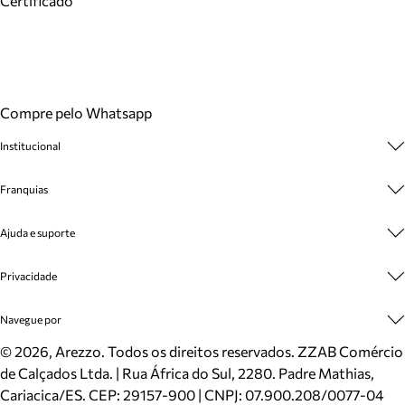
Certificado
Compre pelo Whatsapp
Institucional
Sobre A Marca
Franquias
Cashback
Trabalhe Conosco
Multimarcas
Ajuda e suporte
Venda Corporativa
Plano de Negócio
Sustentabilidade
Seja Franqueado
Central de Atendimento
Privacidade
Mapa do Site
Cadastro
Benefícios
Entrega
Termos de Uso
Navegue por
Inverno
Meus Pedidos
Politica e Privacidade
Mundo Arezzo
Trocas e Devoluções
Sapatos
©
2026
, Arezzo. Todos os direitos reservados.
ZZAB Comércio
Cartão Presente
Bolsas
de Calçados Ltda. | Rua África do Sul, 2280. Padre Mathias,
Localizador de lojas
Scarpins
Cariacica/ES. CEP: 29157-900 | CNPJ: 07.900.208/0077-04