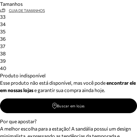
Tamanhos
Meus pedidos
GUIA DE TAMANHOS
Acompanhe seus pedidos e solicite devoluções.
33
34
35
36
37
38
39
40
Produto indisponível
Esse produto não está disponível, mas você pode
encontrar ele
em nossas lojas
e garantir sua compra ainda hoje.
Buscar em lojas
Por que apostar?
A melhor escolha para a estação! A sandália possui um design
minimalista, expressando as tendências da temporada e