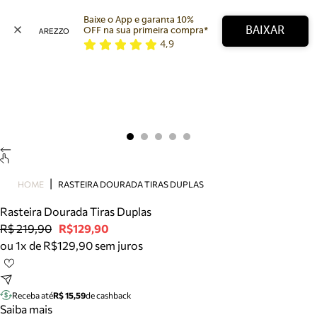
Baixe o App e garanta 10% 
BAIXAR
OFF na sua primeira compra* 
4,9
Arezzo
Favoritos
categorias sugeridas
Buscar produtos
Bota
Papete
Scarpin
Mocassim
Bolsa
HOME
RASTEIRA DOURADA TIRAS DUPLAS
Sapatilha
Rasteira Dourada Tiras Duplas
Tamanco
R$ 219,90
R$129,90
Tênis
ou 1x de R$129,90 sem juros
Mule
Rasteira
Precisa de ajuda?
Tire dúvidas sobre pedidos, devoluções e mais.
Receba até
R$ 15,59
de cashback
Saiba mais