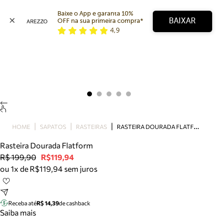
Baixe o App e garanta 10% 
BAIXAR
OFF na sua primeira compra* 
4,9
Arezzo
Favoritos
categorias sugeridas
Buscar produtos
Bota
Papete
Scarpin
Mocassim
Bolsa
R
ASTEIRA DOURADA FLATFORM
HOME
SAPATOS
RASTEIRAS
Sapatilha
Rasteira Dourada Flatform
Tamanco
R$ 199,90
R$119,94
Tênis
ou 1x de R$119,94 sem juros
Mule
Rasteira
Precisa de ajuda?
Tire dúvidas sobre pedidos, devoluções e mais.
Receba até
R$ 14,39
de cashback
Saiba mais