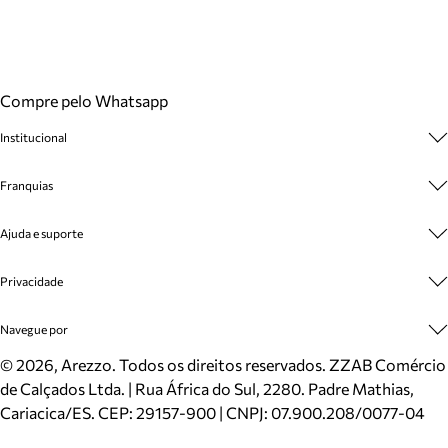
Compre pelo Whatsapp
Institucional
Sobre A Marca
Franquias
Cashback
Trabalhe Conosco
Multimarcas
Ajuda e suporte
Venda Corporativa
Plano de Negócio
Sustentabilidade
Seja Franqueado
Central de Atendimento
Privacidade
Mapa do Site
Cadastro
Benefícios
Entrega
Termos de Uso
Navegue por
Inverno
Meus Pedidos
Politica e Privacidade
Mundo Arezzo
Trocas e Devoluções
Sapatos
©
2026
, Arezzo. Todos os direitos reservados.
ZZAB Comércio
Cartão Presente
Bolsas
de Calçados Ltda. | Rua África do Sul, 2280. Padre Mathias,
Localizador de lojas
Scarpins
Cariacica/ES. CEP: 29157-900 | CNPJ: 07.900.208/0077-04
Sapatilhas