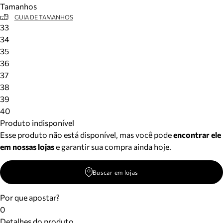
Tamanhos
Meus pedidos
GUIA DE TAMANHOS
Acompanhe seus pedidos e solicite devoluções.
33
34
35
36
37
38
39
40
Produto indisponível
Esse produto não está disponível, mas você pode
encontrar ele
em nossas lojas
e garantir sua compra ainda hoje.
Buscar em lojas
Por que apostar?
0
Detalhes do produto