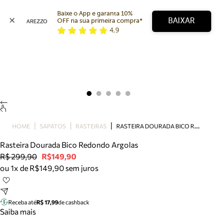
Baixe o App e garanta 10% 
BAIXAR
OFF na sua primeira compra* 
4,9
Arezzo
Favoritos
categorias sugeridas
Buscar produtos
Bota
Papete
Scarpin
Mocassim
Bolsa
R
ASTEIRA DOURADA BICO REDONDO ARGOLAS
HOME
SAPATOS
RASTEIRAS
Sapatilha
Rasteira Dourada Bico Redondo Argolas
Tamanco
R$ 299,90
R$149,90
Tênis
ou 1x de R$149,90 sem juros
Mule
Rasteira
Precisa de ajuda?
Tire dúvidas sobre pedidos, devoluções e mais.
Receba até
R$ 17,99
de cashback
Saiba mais