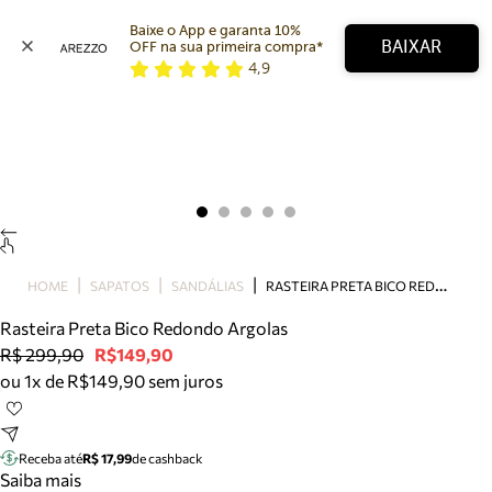
Baixe o App e garanta 10% 
BAIXAR
OFF na sua primeira compra* 
4,9
Arezzo
Favoritos
categorias sugeridas
Buscar produtos
Bota
Papete
Scarpin
Mocassim
Bolsa
R
ASTEIRA PRETA BICO REDONDO ARGOLAS
HOME
SAPATOS
SANDÁLIAS
Sapatilha
Rasteira Preta Bico Redondo Argolas
Tamanco
R$ 299,90
R$149,90
Tênis
ou 1x de R$149,90 sem juros
Mule
Rasteira
Precisa de ajuda?
Tire dúvidas sobre pedidos, devoluções e mais.
Receba até
R$ 17,99
de cashback
Saiba mais