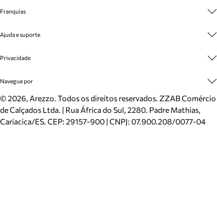
Sobre A Marca
Franquias
Cashback
Trabalhe Conosco
Multimarcas
Ajuda e suporte
Venda Corporativa
Plano de Negócio
Sustentabilidade
Seja Franqueado
Central de Atendimento
Privacidade
Mapa do Site
Cadastro
Benefícios
Entrega
Termos de Uso
Navegue por
Inverno
Meus Pedidos
Politica e Privacidade
Mundo Arezzo
Trocas e Devoluções
Sapatos
©
2026
, Arezzo. Todos os direitos reservados.
ZZAB Comércio
Cartão Presente
Bolsas
de Calçados Ltda. | Rua África do Sul, 2280. Padre Mathias,
Localizador de lojas
Scarpins
Cariacica/ES. CEP: 29157-900 | CNPJ: 07.900.208/0077-04
Sapatilhas
Mocassins
Tênis
Sandálias
Mules
Rasteiras