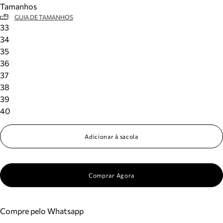
Tamanhos
Meus pedidos
GUIA DE TAMANHOS
Acompanhe seus pedidos e solicite devoluções.
33
34
35
36
37
38
39
40
Adicionar à sacola
Comprar Agora
Compre pelo Whatsapp