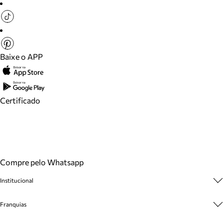
Baixe o APP
Certificado
Compre pelo Whatsapp
Institucional
Sobre A Marca
Franquias
Cashback
Trabalhe Conosco
Multimarcas