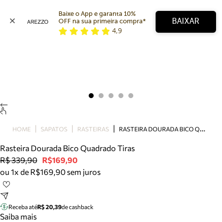
Baixe o App e garanta 10% 
BAIXAR
OFF na sua primeira compra* 
4,9
Arezzo
Favoritos
categorias sugeridas
Buscar produtos
Bota
Papete
Scarpin
Mocassim
Bolsa
R
ASTEIRA DOURADA BICO QUADRADO TIRAS
HOME
SAPATOS
RASTEIRAS
Sapatilha
Rasteira Dourada Bico Quadrado Tiras
Tamanco
R$ 339,90
R$169,90
Tênis
ou 1x de R$169,90 sem juros
Mule
Rasteira
Precisa de ajuda?
Tire dúvidas sobre pedidos, devoluções e mais.
Receba até
R$ 20,39
de cashback
Saiba mais