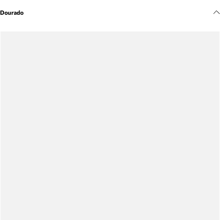
Meus pedidos
Dourado
Acompanhe seus pedidos e solicite devoluções.