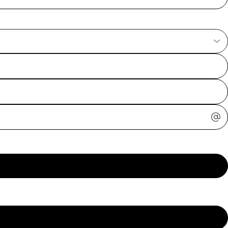
ajuda?
Tire dúvidas
sobre
pedidos,
devoluções e
mais.
Meus pedidos
Acompanhe
seus pedidos e
solicite
devoluções.