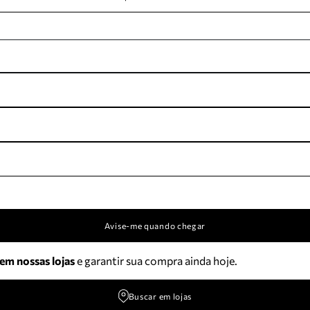
Avise-me quando chegar
 em nossas lojas
e garantir sua compra ainda hoje.
Buscar em lojas