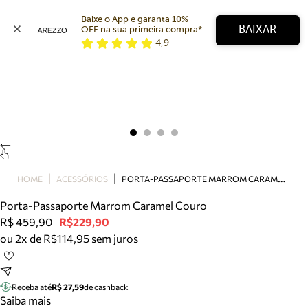
Baixe o App e garanta 10% 
BAIXAR
OFF na sua primeira compra* 
4,9
Arezzo
Favoritos
categorias sugeridas
Buscar produtos
Bota
Papete
Scarpin
Mocassim
Bolsa
P
ORTA-PASSAPORTE MARROM CARAMEL COURO
HOME
ACESSÓRIOS
Sapatilha
Porta-Passaporte Marrom Caramel Couro
Tamanco
R$ 459,90
R$229,90
Tênis
ou 2x de R$114,95 sem juros
Mule
Rasteira
Precisa de ajuda?
Tire dúvidas sobre pedidos, devoluções e mais.
Receba até
R$ 27,59
de cashback
Saiba mais