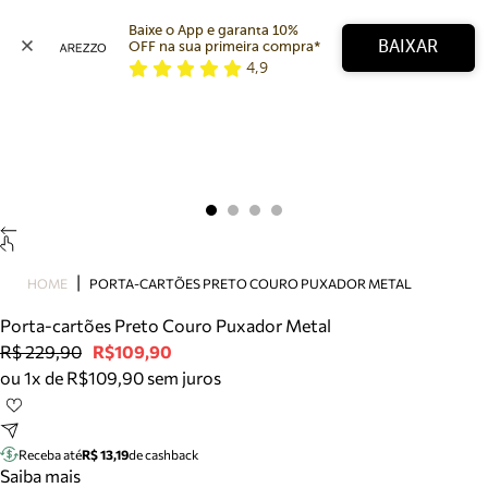
Baixe o App e garanta 10% 
BAIXAR
OFF na sua primeira compra* 
4,9
Arezzo
Favoritos
categorias sugeridas
Buscar produtos
Bota
Papete
Scarpin
Mocassim
Bolsa
HOME
PORTA-CARTÕES PRETO COURO PUXADOR METAL
Sapatilha
Porta-cartões Preto Couro Puxador Metal
Tamanco
R$ 229,90
R$109,90
Tênis
ou 1x de R$109,90 sem juros
Mule
Rasteira
Precisa de ajuda?
Tire dúvidas sobre pedidos, devoluções e mais.
Receba até
R$ 13,19
de cashback
Saiba mais