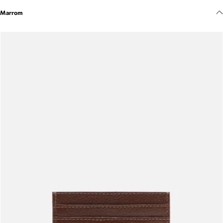
Meus pedidos
Marrom
Acompanhe seus pedidos e solicite devoluções.