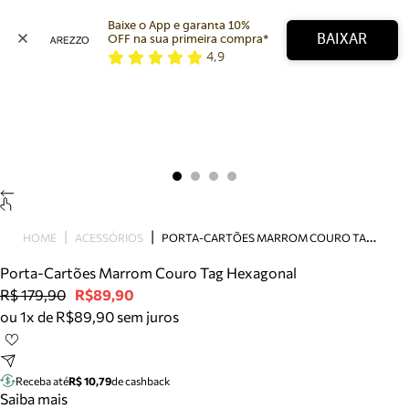
Baixe o App e garanta 10% 
BAIXAR
OFF na sua primeira compra* 
4,9
Arezzo
Favoritos
categorias sugeridas
Buscar produtos
Bota
Papete
Scarpin
Mocassim
Bolsa
P
ORTA-CARTÕES MARROM COURO TAG HEXAGONAL
HOME
ACESSÓRIOS
Sapatilha
Porta-Cartões Marrom Couro Tag Hexagonal
Tamanco
R$ 179,90
R$89,90
Tênis
ou 1x de R$89,90 sem juros
Mule
Rasteira
Precisa de ajuda?
Tire dúvidas sobre pedidos, devoluções e mais.
Receba até
R$ 10,79
de cashback
Saiba mais