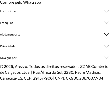
Compre pelo Whatsapp
Institucional
Sobre A Marca
Franquias
Cashback
Trabalhe Conosco
Multimarcas
Ajuda e suporte
Venda Corporativa
Plano de Negócio
Sustentabilidade
Seja Franqueado
Central de Atendimento
Privacidade
Mapa do Site
Cadastro
Benefícios
Entrega
Termos de Uso
Navegue por
Inverno
Meus Pedidos
Politica e Privacidade
Mundo Arezzo
Trocas e Devoluções
Sapatos
©
2026
, Arezzo. Todos os direitos reservados.
ZZAB Comércio
Cartão Presente
Bolsas
de Calçados Ltda. | Rua África do Sul, 2280. Padre Mathias,
Localizador de lojas
Scarpins
Cariacica/ES. CEP: 29157-900 | CNPJ: 07.900.208/0077-04
Sapatilhas
Mocassins
Tênis
Sandálias
Mules