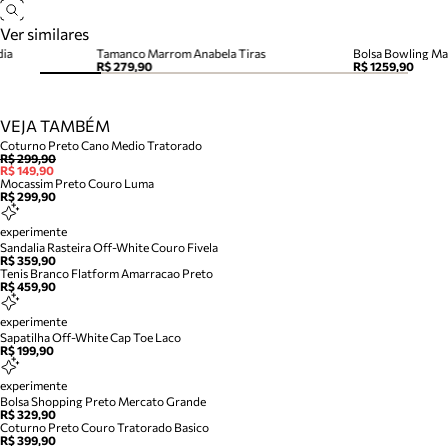
Ver similares
dia
Tamanco Marrom Anabela Tiras
R$ 279,90
R$ 1259,90
VEJA TAMBÉM
Coturno Preto Cano Medio Tratorado
R$ 299,90
R$ 149,90
Mocassim Preto Couro Luma
R$ 299,90
experimente
Sandalia Rasteira Off-White Couro Fivela
R$ 359,90
Tenis Branco Flatform Amarracao Preto
R$ 459,90
experimente
Sapatilha Off-White Cap Toe Laco
R$ 199,90
experimente
Bolsa Shopping Preto Mercato Grande
R$ 329,90
Coturno Preto Couro Tratorado Basico
R$ 399,90