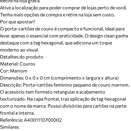
Retire na loja grátis
Ative a localização para poder comprar de lojas perto de você.
Tenha mais opções de compra e retire na loja sem custo.
Por que apostar?
O porta-cartões de couro é compacto e funcional, ideal para
levar apenas o essencial com praticidade. O design clean ganha
destaque com a tag hexagonal, que adiciona um toque
moderno ao visual.
Detalhes do produto
Material
:
Couros
Cor
:
Marrom
Dimensões:
0 x 0 x 0 cm (comprimento x largura x altura)
Descrição:
Porta-cartões feminino pequeno de couro marrom.
O acessório tem formato retangular e acabamento
texturizado. Na capa frontal, traz aplicação de tag hexagonal
com o nome da marca. Possui divisórias para cartões na parte
frontal e interna.
Referência:
A4001110700002
Similares