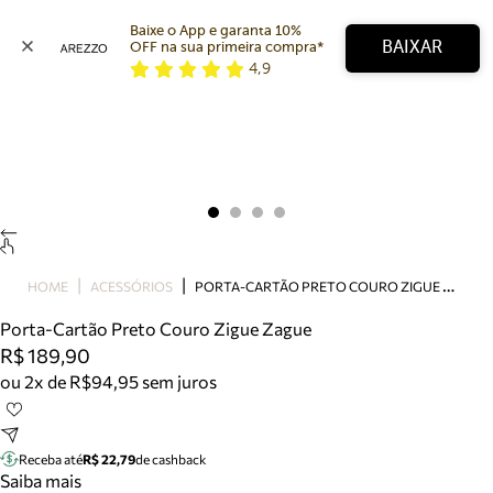
Baixe o App e garanta 10% 
BAIXAR
OFF na sua primeira compra* 
4,9
Arezzo
Favoritos
categorias sugeridas
Buscar produtos
Bota
Papete
Scarpin
Mocassim
Bolsa
P
ORTA-CARTÃO PRETO COURO ZIGUE ZAGUE
HOME
ACESSÓRIOS
Sapatilha
Porta-Cartão Preto Couro Zigue Zague
Tamanco
R$ 189,90
Tênis
ou 2x de R$94,95 sem juros
Mule
Rasteira
Precisa de ajuda?
Tire dúvidas sobre pedidos, devoluções e mais.
Receba até
R$ 22,79
de cashback
Saiba mais