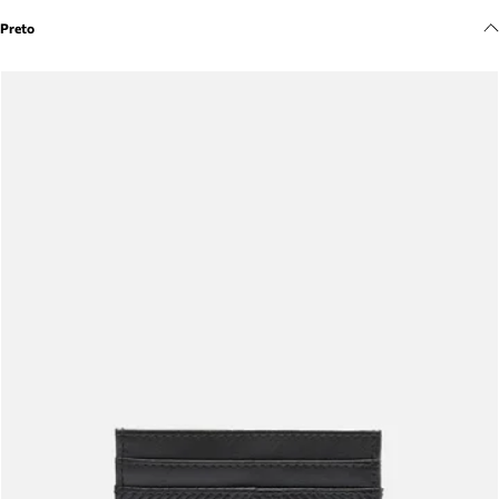
Meus pedidos
Preto
Acompanhe seus pedidos e solicite devoluções.