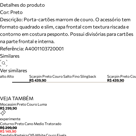
Detalhes do produto
Cor
:
Preto
Descrição:
Porta-cartões marrom de couro. O acessório tem
formato quadrado e slim, capa frontal com textura riscada e
contorno em costura pesponto. Possui divisórias para cartões
na parte frontal e interna.
Referência:
A4001103720001
Similares
Ver similares
alto Alto
Scarpin Preto Couro Salto Fino Slingback
Scarpin Preto Cou
R$ 439,90
R$ 439,90
VEJA TAMBÉM
Mocassim Preto Couro Luma
R$ 299,90
experimente
Coturno Preto Cano Medio Tratorado
R$ 299,90
R$ 149,90
Sandalia Rasteira Off-White Couro Fivela