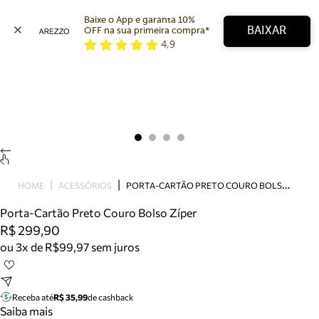
Baixe o App e garanta 10% 
BAIXAR
OFF na sua primeira compra* 
4,9
Arezzo
Favoritos
categorias sugeridas
Buscar produtos
Bota
Papete
Scarpin
Mocassim
Bolsa
P
ORTA-CARTÃO PRETO COURO BOLSO ZÍPER
HOME
ACESSÓRIOS
Sapatilha
Porta-Cartão Preto Couro Bolso Zíper
Tamanco
R$ 299,90
Tênis
ou 3x de R$99,97 sem juros
Mule
Rasteira
Precisa de ajuda?
Tire dúvidas sobre pedidos, devoluções e mais.
Receba até
R$ 35,99
de cashback
Saiba mais