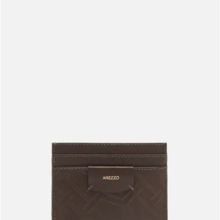
Meus pedidos
Acompanhe seus pedidos e solicite devoluções.