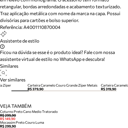
retangular, bordas arredondadas e acabamento texturizado.
Traz aplicação metálica com nome da marca na capa. Possui
divisórias para cartões e bolso superior.
Referência:
A4001110870004
Assistente de estilo
Ficou na dúvida se esse é o produto ideal? Fale com nossa
assistente virtual de estilo no WhatsApp e descubra!
Similares
Ver similares
a Zíper
Carteira Caramelo Couro Grande Zíper Metais
Carteira Caramel
R$ 379,90
R$ 319,90
VEJA TAMBÉM
Coturno Preto Cano Medio Tratorado
R$ 299,90
R$ 149,90
Mocassim Preto Couro Luma
R$ 299,90