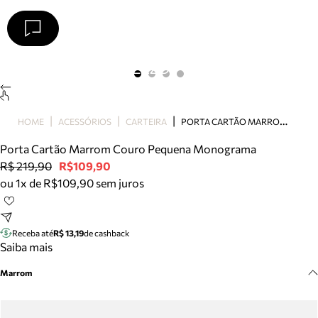
Arezzo
Favoritos
categorias sugeridas
Buscar produtos
Bota
P
ORTA CARTÃO MARROM COURO PEQUENA MONOGRAMA
HOME
ACESSÓRIOS
CARTEIRA
Papete
Scarpin
Porta Cartão Marrom Couro Pequena Monograma
Mocassim
R$ 219,90
R$109,90
Bolsa
ou 1x de R$109,90 sem juros
Sapatilha
Tamanco
Tênis
Receba até
R$ 13,19
de cashback
Mule
Saiba mais
Rasteira
Marrom
Precisa de ajuda?
Tire dúvidas sobre pedidos, devoluções e mais.