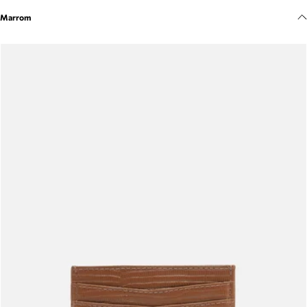
Meus pedidos
Marrom
Acompanhe seus pedidos e solicite devoluções.