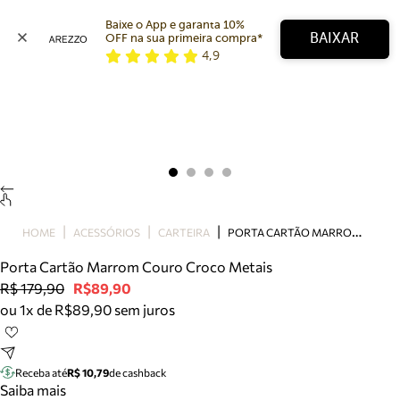
Baixe o App e garanta 10% 
BAIXAR
OFF na sua primeira compra* 
4,9
Arezzo
Favoritos
categorias sugeridas
Buscar produtos
Bota
Papete
Scarpin
Mocassim
Bolsa
P
ORTA CARTÃO MARROM COURO CROCO METAIS
HOME
ACESSÓRIOS
CARTEIRA
Sapatilha
Porta Cartão Marrom Couro Croco Metais
Tamanco
R$ 179,90
R$89,90
Tênis
ou 1x de R$89,90 sem juros
Mule
Rasteira
Precisa de ajuda?
Tire dúvidas sobre pedidos, devoluções e mais.
Receba até
R$ 10,79
de cashback
Saiba mais