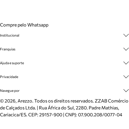
Compre pelo Whatsapp
Institucional
Sobre A Marca
Franquias
Cashback
Trabalhe Conosco
Multimarcas
Ajuda e suporte
Venda Corporativa
Plano de Negócio
Sustentabilidade
Seja Franqueado
Central de Atendimento
Privacidade
Mapa do Site
Cadastro
Benefícios
Entrega
Termos de Uso
Navegue por
Inverno
Meus Pedidos
Politica e Privacidade
Mundo Arezzo
Trocas e Devoluções
Sapatos
©
2026
, Arezzo. Todos os direitos reservados.
ZZAB Comércio
Cartão Presente
Bolsas
de Calçados Ltda. | Rua África do Sul, 2280. Padre Mathias,
Localizador de lojas
Scarpins
Cariacica/ES. CEP: 29157-900 | CNPJ: 07.900.208/0077-04
Sapatilhas
Mocassins