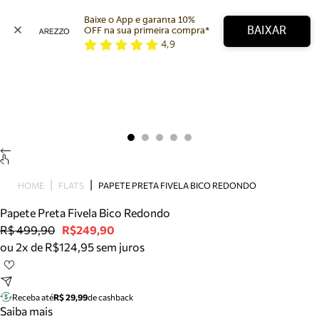
Baixe o App e garanta 10% 
BAIXAR
OFF na sua primeira compra* 
4,9
Arezzo
Favoritos
categorias sugeridas
Buscar produtos
Bota
Papete
Scarpin
Mocassim
Bolsa
HOME
FLATS
PAPETE PRETA FIVELA BICO REDONDO
Sapatilha
Papete Preta Fivela Bico Redondo
Tamanco
R$ 499,90
R$249,90
Tênis
ou 2x de R$124,95 sem juros
Mule
Rasteira
Precisa de ajuda?
Tire dúvidas sobre pedidos, devoluções e mais.
Receba até
R$ 29,99
de cashback
Saiba mais