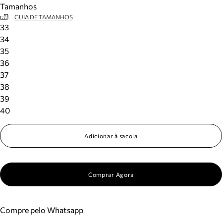
Tamanhos
Meus pedidos
GUIA DE TAMANHOS
Acompanhe seus pedidos e solicite devoluções.
33
34
35
36
37
38
39
40
Adicionar à sacola
Comprar Agora
Compre pelo Whatsapp