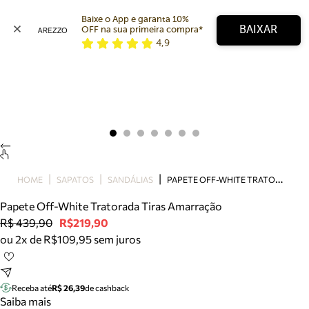
Baixe o App e garanta 10% 
BAIXAR
OFF na sua primeira compra* 
4,9
Arezzo
Favoritos
categorias sugeridas
Buscar produtos
Bota
Papete
Scarpin
Mocassim
Bolsa
P
APETE OFF-WHITE TRATORADA TIRAS AMARRAÇÃO
HOME
SAPATOS
SANDÁLIAS
Sapatilha
Papete Off-White Tratorada Tiras Amarração
Tamanco
R$ 439,90
R$219,90
Tênis
ou 2x de R$109,95 sem juros
Mule
Rasteira
Precisa de ajuda?
Tire dúvidas sobre pedidos, devoluções e mais.
Receba até
R$ 26,39
de cashback
Saiba mais