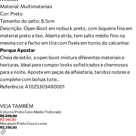
Material
:
Multimateriais
Cor
:
Preto
Tamanho do salto:
8.5cm
Descrição:
Open Boot em nobuck preto, com biqueira fina em
material preto e liso. Aberta atrás, tem salto médio fino na
mesma cor e fecho em tira com fivela em torno do calcanhar.
Porque Apostar
Cheia de estilo, a open boot mistura diferentes materiais e
texturas. Ideal para compor looks sofisticados e charmosos
para a noite. Aposte em peças de alfaiataria, tecidos nobres e
complete com bolsas tote..
Referência:
A1025303480001
VEJA TAMBÉM
Coturno Preto Cano Medio Tratorado
R$ 299,90
R$ 149,90
Mocassim Preto Couro Luma
R$ 299,90