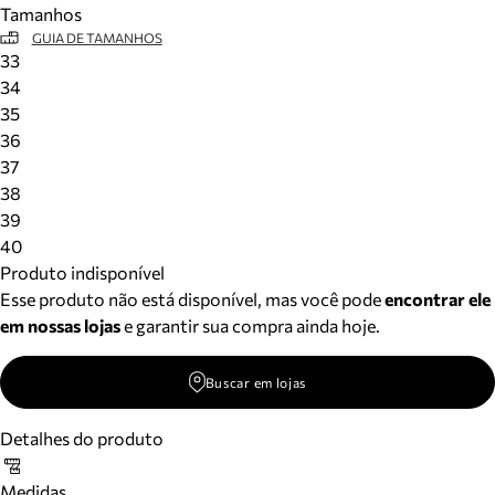
Tamanhos
Meus pedidos
GUIA DE TAMANHOS
Acompanhe seus pedidos e solicite devoluções.
33
34
35
36
37
38
39
40
Produto indisponível
Esse produto não está disponível, mas você pode
encontrar ele
em nossas lojas
e garantir sua compra ainda hoje.
Buscar em lojas
Detalhes do produto
Medidas