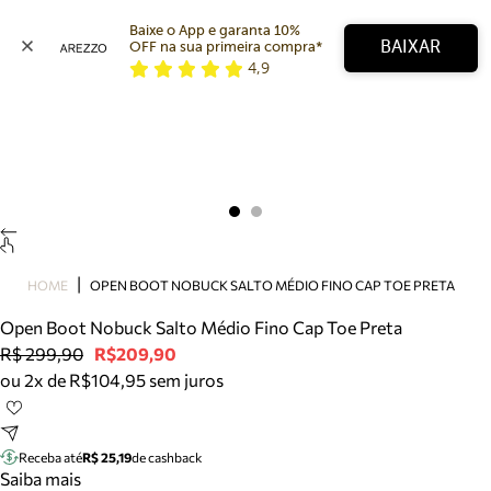
Baixe o App e garanta 10% 
BAIXAR
OFF na sua primeira compra* 
4,9
Arezzo
Favoritos
categorias sugeridas
Buscar produtos
Bota
Papete
Scarpin
Mocassim
Bolsa
HOME
OPEN BOOT NOBUCK SALTO MÉDIO FINO CAP TOE PRETA
Sapatilha
Open Boot Nobuck Salto Médio Fino Cap Toe Preta
Tamanco
R$ 299,90
R$209,90
Tênis
ou 2x de R$104,95 sem juros
Mule
Rasteira
Precisa de ajuda?
Tire dúvidas sobre pedidos, devoluções e mais.
Receba até
R$ 25,19
de cashback
Saiba mais