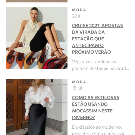
MODA
22 jul
CRUISE 2027: APOSTAS
DA VIRADA DA
ESTAÇÃO QUE
ANTECIPAM O
PRÓXIMO VERÃO
Veja quais tendências
ganham destaque na virad…
MODA
15 jul
COMO AS ESTILOSAS
ESTÃO USANDO
MOCASSIM NESTE
INVERNO?
Do clássico ao moderno:
descubra como o mocassi…