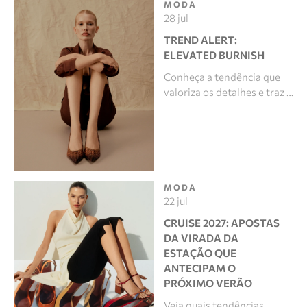
MODA
28 jul
TREND ALERT:
ELEVATED BURNISH
Conheça a tendência que
valoriza os detalhes e traz …
MODA
22 jul
CRUISE 2027: APOSTAS
DA VIRADA DA
ESTAÇÃO QUE
ANTECIPAM O
PRÓXIMO VERÃO
Veja quais tendências