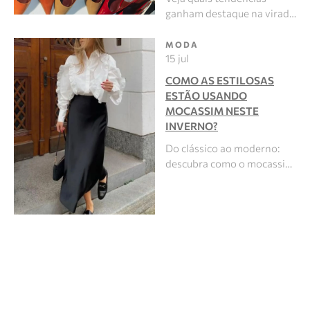
ganham destaque na virad…
MODA
15 jul
COMO AS ESTILOSAS
ESTÃO USANDO
MOCASSIM NESTE
INVERNO?
Do clássico ao moderno:
descubra como o mocassi…