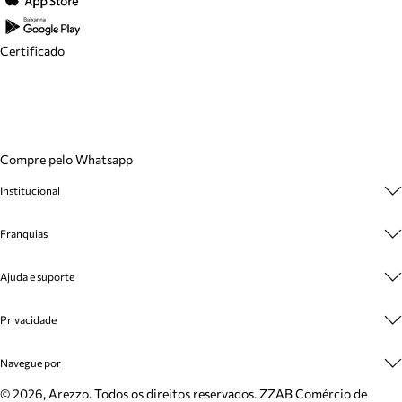
Certificado
Compre pelo Whatsapp
Institucional
Sobre A Marca
Franquias
Cashback
Trabalhe Conosco
Multimarcas
Venda Corporativa
Ajuda e suporte
Plano de Negócio
Sustentabilidade
Seja Franqueado
Central de Atendimento
Mapa do Site
Privacidade
Cadastro
Benefícios
Entrega
Termos de Uso
Inverno
Meus Pedidos
Navegue por
Politica e Privacidade
Mundo Arezzo
Trocas e Devoluções
Sapatos
©
2026
, Arezzo. Todos os direitos reservados.
ZZAB Comércio de
Cartão Presente