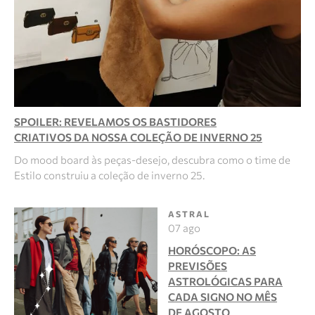
SPOILER: REVELAMOS OS BASTIDORES
CRIATIVOS DA NOSSA COLEÇÃO DE INVERNO 25
Do mood board às peças-desejo, descubra como o time de
Estilo construiu a coleção de inverno 25.
ASTRAL
07 ago
HORÓSCOPO: AS
PREVISÕES
ASTROLÓGICAS PARA
CADA SIGNO NO MÊS
DE AGOSTO