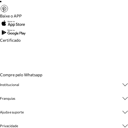
Baixe o APP
Certificado
Compre pelo Whatsapp
Institucional
Sobre A Marca
Franquias
Cashback
Trabalhe Conosco
Multimarcas
Venda Corporativa
Ajuda e suporte
Plano de Negócio
Sustentabilidade
Seja Franqueado
Central de Atendimento
Mapa do Site
Privacidade
Cadastro