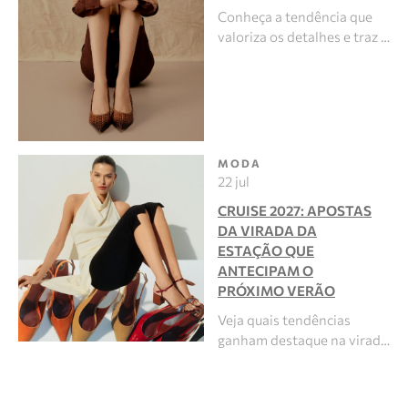
Conheça a tendência que
valoriza os detalhes e traz …
MODA
22 jul
CRUISE 2027: APOSTAS
DA VIRADA DA
ESTAÇÃO QUE
ANTECIPAM O
PRÓXIMO VERÃO
Veja quais tendências
ganham destaque na virad…