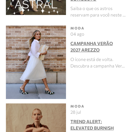
Saiba o que os astros
reservam para você neste …
MODA
04 ago
CAMPANHA VERÃO
2027 AREZZO
O ícone está de volta.
Descubra a campanha Ver…
MODA
28 jul
TREND ALERT:
ELEVATED BURNISH