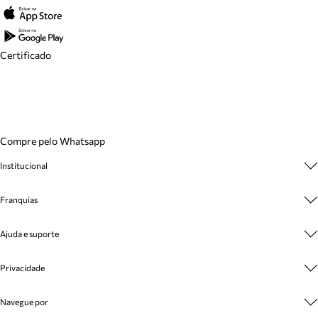
Certificado
Compre pelo Whatsapp
Institucional
Sobre A Marca
Franquias
Cashback
Trabalhe Conosco
Multimarcas
Venda Corporativa
Ajuda e suporte
Plano de Negócio
Sustentabilidade
Seja Franqueado
Central de Atendimento
Mapa do Site
Privacidade
Cadastro
Benefícios
Entrega
Termos de Uso
Inverno
Meus Pedidos
Navegue por
Politica e Privacidade
Mundo Arezzo
Trocas e Devoluções