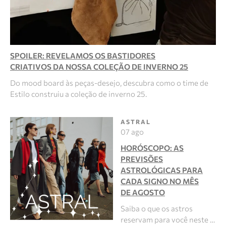
SPOILER: REVELAMOS OS BASTIDORES
CRIATIVOS DA NOSSA COLEÇÃO DE INVERNO 25
Do mood board às peças-desejo, descubra como o time de
Estilo construiu a coleção de inverno 25.
ASTRAL
07 ago
HORÓSCOPO: AS
PREVISÕES
ASTROLÓGICAS PARA
CADA SIGNO NO MÊS
DE AGOSTO
Saiba o que os astros
reservam para você neste …