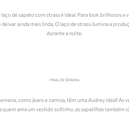
laço de sapato com strass é ideal. Para look brilhosos e v
e deixar ainda mais linda. O laço de strass ilumina a prod
durante a noite.
FINAL DE SEMANA
 semana, como jeans e camisa, têm uma Audrey ideal! As v
a quem ama um vestido soltinho, as sapatilhas também sã