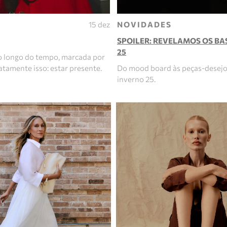
15 dez
NOVIDADES
SPOILER: REVELAMOS OS BA
25
ao longo do tempo, marcada por
xatamente isso: estar presente.
Do mood board às peças-desejo, 
inverno 25.