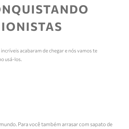
e mais.
ONQUISTANDO
Meus
pedidos
HIONISTAS
Acompanhe
seus
pedidos e
solicite
devoluções.
 incríveis acabaram de chegar e nós vamos te
o usá-los.
do mundo. Para você também arrasar com sapato de