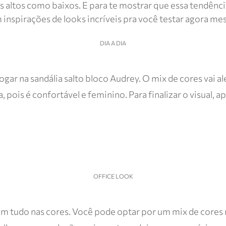
ltos altos como baixos. E para te mostrar que essa tend
 inspirações de looks incríveis pra você testar agora me
DIA A DIA
e jogar na sandália salto bloco Audrey. O mix de cores vai
, pois é confortável e feminino. Para finalizar o visual, 
OFFICE LOOK
om tudo nas cores. Você pode optar por um mix de cores na