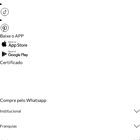
Baixe o APP
Certificado
Compre pelo Whatsapp
Institucional
Sobre A Marca
Franquias
Cashback
Trabalhe Conosco
Multimarcas