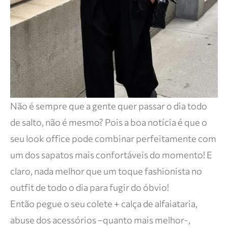
Não é sempre que a gente quer passar o dia todo
de salto, não é mesmo? Pois a boa notícia é que o
seu look office pode combinar perfeitamente com
um dos sapatos mais confortáveis do momento! E
claro, nada melhor que um toque fashionista no
outfit de todo o dia para fugir do óbvio!
Então pegue o seu colete + calça de alfaiataria,
abuse dos acessórios –quanto mais melhor-,