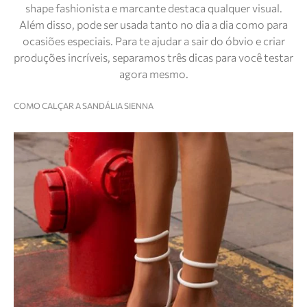
shape fashionista e marcante destaca qualquer visual.
Além disso, pode ser usada tanto no dia a dia como para
ocasiões especiais. Para te ajudar a sair do óbvio e criar
produções incríveis, separamos três dicas para você testar
agora mesmo.
COMO CALÇAR A SANDÁLIA SIENNA