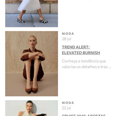
MODA
28 jul
TREND ALERT:
ELEVATED BURNISH
Conheça a tendência que
valoriza os detalhes e traz …
MODA
22 jul