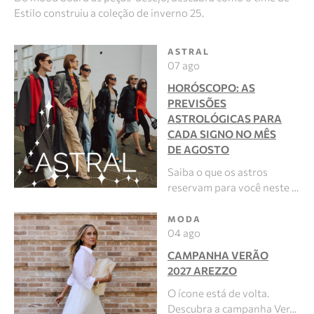
Estilo construiu a coleção de inverno 25.
ASTRAL
07 ago
HORÓSCOPO: AS
PREVISÕES
ASTROLÓGICAS PARA
CADA SIGNO NO MÊS
DE AGOSTO
Saiba o que os astros
reservam para você neste …
MODA
04 ago
CAMPANHA VERÃO
2027 AREZZO
O ícone está de volta.
Descubra a campanha Ver…