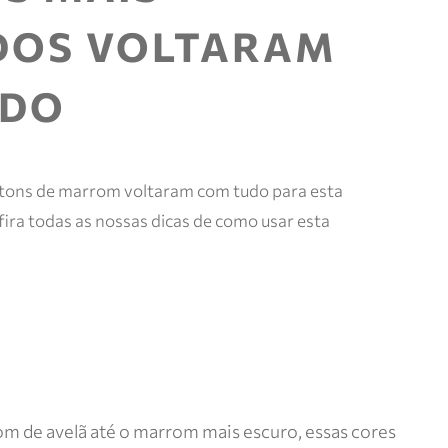
e mais.
DOS VOLTARAM
Meus
pedidos
Acompanhe
UDO
seus
pedidos e
solicite
devoluções.
s tons de marrom voltaram com tudo para esta
ira todas as nossas dicas de como usar esta
om de avelã até o marrom mais escuro, essas cores