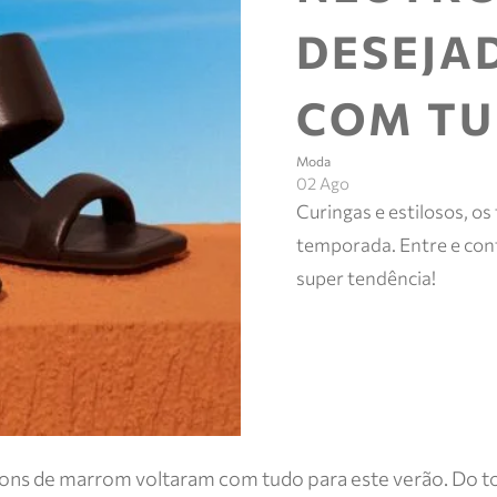
DESEJA
COM T
Moda
02 Ago
Curingas e estilosos, o
temporada. Entre e conf
super tendência!
 tons de marrom voltaram com tudo para este verão. Do t