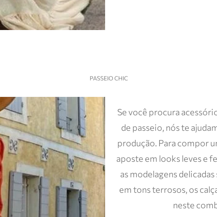
PASSEIO CHIC
Se você procura acessório
de passeio, nós te ajuda
produção. Para compor um
aposte em looks leves e fe
as modelagens delicadas 
em tons terrosos, os cal
neste combo