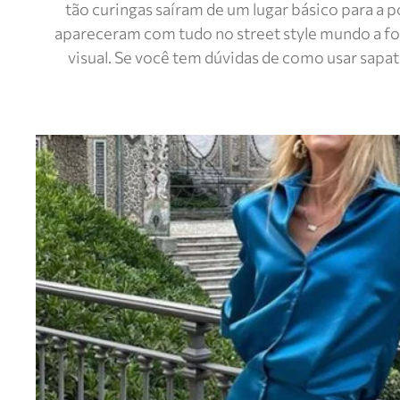
tão curingas saíram de um lugar básico para a 
apareceram com tudo no street style mundo a f
visual. Se você tem dúvidas de como usar sapa