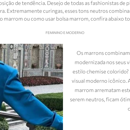
posição de tendência. Desejo de todas as fashionistas de 
ora. Extremamente curingas, esses tons neutros combina
to marrom ou como usar bolsa marrom, confira abaixo toda
FEMININO E MODERNO
Os marrons combinam c
modernizada nos seus vi
estilo chemise colorido
visual moderno icônico. A
marrom arrematam este 
serem neutros, ficam ót
c