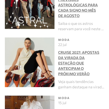
ASTROLÓGICAS PARA
CADA SIGNO NO MÊS
DE AGOSTO
Saiba o que os astros
reservam para você neste …
MODA
22 jul
CRUISE 2027: APOSTAS
DA VIRADA DA
ESTAÇÃO QUE
ANTECIPAM O
PRÓXIMO VERÃO
Veja quais tendências
ganham destaque na virad…
MODA
15 jul