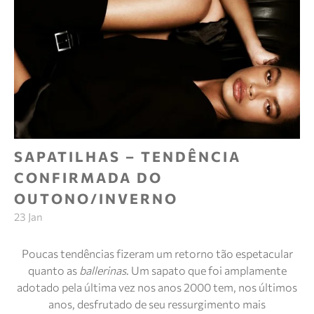
SAPATILHAS – TENDÊNCIA
CONFIRMADA DO
OUTONO/INVERNO
23 Jan
Poucas tendências fizeram um retorno tão espetacular
quanto as
ballerinas
. Um sapato que foi amplamente
adotado pela última vez nos anos 2000 tem, nos últimos
anos, desfrutado de seu ressurgimento mais