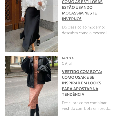
COMO AS ESTILOSAS
ESTÃO USANDO
MOCASSIM NESTE
INVERNO?
Do clássico ao moderno:
descubra como o mocassi…
MODA
09 jul
VESTIDO COM BOTA:
COMO USAR E SE
INSPIRAR EM LOOKS
PARA APOSTAR NA
TENDÊNCIA
Descubra como combinar
vestido com bota em prod…