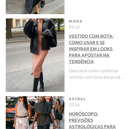
MODA
09 jul
VESTIDO COM BOTA:
COMO USAR E SE
INSPIRAR EM LOOKS
PARA APOSTAR NA
TENDÊNCIA
Descubra como combinar
vestido com bota em prod…
ASTRAL
03 jul
HORÓSCOPO:
PREVISÕES
ASTROLÓGICAS PARA