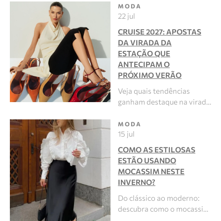
MODA
22 jul
CRUISE 2027: APOSTAS
DA VIRADA DA
ESTAÇÃO QUE
ANTECIPAM O
PRÓXIMO VERÃO
Veja quais tendências
ganham destaque na virad…
MODA
15 jul
COMO AS ESTILOSAS
ESTÃO USANDO
MOCASSIM NESTE
INVERNO?
Do clássico ao moderno:
descubra como o mocassi…