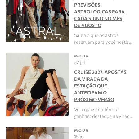
PREVISÕES
ASTROLÓGICAS PARA
CADA SIGNO NO MÊS
DE AGOSTO
Saiba o que os astros
reservam para você neste …
MODA
22 jul
CRUISE 2027: APOSTAS
DA VIRADA DA
ESTAÇÃO QUE
ANTECIPAM O
PRÓXIMO VERÃO
Veja quais tendências
ganham destaque na virad…
MODA
15 jul