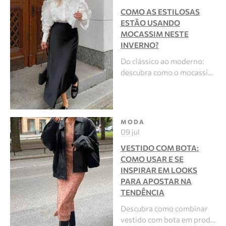
COMO AS ESTILOSAS
ESTÃO USANDO
MOCASSIM NESTE
INVERNO?
Do clássico ao moderno:
descubra como o mocassi…
MODA
09 jul
VESTIDO COM BOTA:
COMO USAR E SE
INSPIRAR EM LOOKS
PARA APOSTAR NA
TENDÊNCIA
Descubra como combinar
vestido com bota em prod…