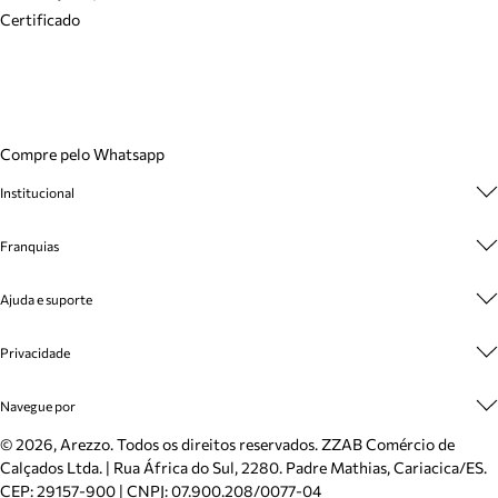
Certificado
Compre pelo Whatsapp
Institucional
Sobre A Marca
Franquias
Cashback
Trabalhe Conosco
Multimarcas
Venda Corporativa
Ajuda e suporte
Plano de Negócio
Sustentabilidade
Seja Franqueado
Central de Atendimento
Mapa do Site
Privacidade
Cadastro
Benefícios
Entrega
Termos de Uso
Inverno
Meus Pedidos
Navegue por
Politica e Privacidade
Mundo Arezzo
Trocas e Devoluções
Sapatos
©
2026
, Arezzo. Todos os direitos reservados.
ZZAB Comércio de
Cartão Presente
Bolsas
Calçados Ltda. | Rua África do Sul, 2280. Padre Mathias, Cariacica/ES.
Localizador de lojas
Scarpins
CEP: 29157-900 | CNPJ: 07.900.208/0077-04