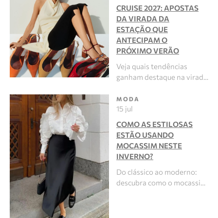
CRUISE 2027: APOSTAS
DA VIRADA DA
ESTAÇÃO QUE
ANTECIPAM O
PRÓXIMO VERÃO
Veja quais tendências
ganham destaque na virad…
MODA
15 jul
COMO AS ESTILOSAS
ESTÃO USANDO
MOCASSIM NESTE
INVERNO?
Do clássico ao moderno:
descubra como o mocassi…