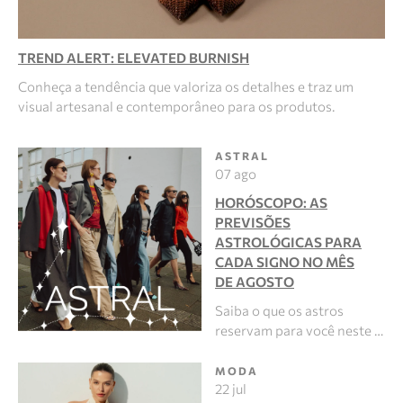
TREND ALERT: ELEVATED BURNISH
Conheça a tendência que valoriza os detalhes e traz um
visual artesanal e contemporâneo para os produtos.
ASTRAL
07 ago
HORÓSCOPO: AS
PREVISÕES
ASTROLÓGICAS PARA
CADA SIGNO NO MÊS
DE AGOSTO
Saiba o que os astros
reservam para você neste …
MODA
22 jul