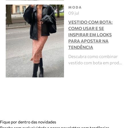
MODA
09 jul
VESTIDO COM BOTA:
COMO USAR E SE
INSPIRAR EM LOOKS
PARA APOSTAR NA
TENDÊNCIA
Descubra como combinar
vestido com bota em prod…
Fique por dentro das novidades
Receba com exclusividade a nossa newsletter com tendências,