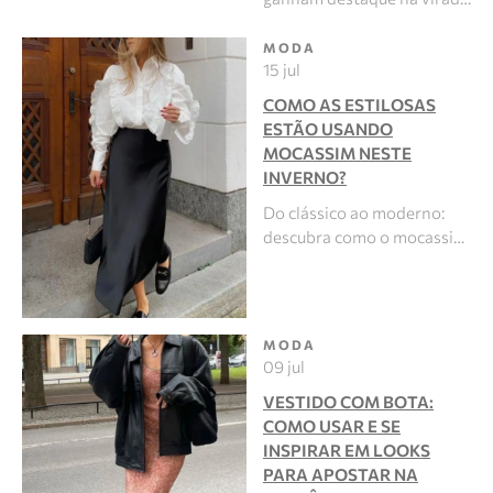
MODA
15 jul
COMO AS ESTILOSAS
ESTÃO USANDO
MOCASSIM NESTE
INVERNO?
Do clássico ao moderno:
descubra como o mocassi…
MODA
09 jul
VESTIDO COM BOTA:
COMO USAR E SE
INSPIRAR EM LOOKS
PARA APOSTAR NA