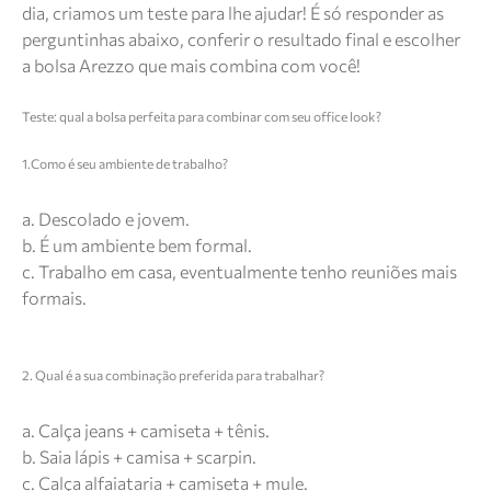
dia, criamos um teste para lhe ajudar! É só responder as
perguntinhas abaixo, conferir o resultado final e escolher
a bolsa Arezzo que mais combina com você!
Teste: qual a bolsa perfeita para combinar com seu office look?
1.Como é seu ambiente de trabalho?
a. Descolado e jovem.
b. É um ambiente bem formal.
c. Trabalho em casa, eventualmente tenho reuniões mais
formais.
2. Qual é a sua combinação preferida para trabalhar?
a. Calça jeans + camiseta + tênis.
b. Saia lápis + camisa + scarpin.
c. Calça alfaiataria + camiseta + mule.