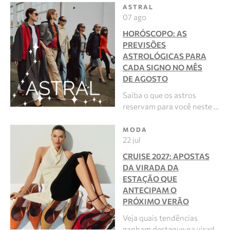
ASTRAL
07 ago
HORÓSCOPO: AS
PREVISÕES
ASTROLÓGICAS PARA
CADA SIGNO NO MÊS
DE AGOSTO
Saiba o que os astros
reservam para você neste …
MODA
22 jul
CRUISE 2027: APOSTAS
DA VIRADA DA
ESTAÇÃO QUE
ANTECIPAM O
PRÓXIMO VERÃO
Veja quais tendências
ganham destaque na virad…