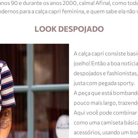
anos 90 e durante os anos 2000, calma! Afinal, como toda
odernos para a calça capri feminina, e quem sabe ela não v
LOOK DESPOJADO
A calça capri consiste ba
joelho! Então a boa notíc
despojados e fashionistas, 
justa com pegada sporty.
A peça que está bombando
pouco mais largo, trazend
Aqui você pode combinar 
como uma camiseta básic
acessórios, usando um bom