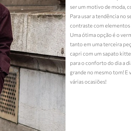
ser um motivo de moda, 
Para usar a tendência no s
contraste com elementos p
Uma ótima opção é o verm
tanto em uma terceira peç
capri com um sapato kitten
para o conforto do dia a d
grande no mesmo tom! E vo
várias ocasiões!