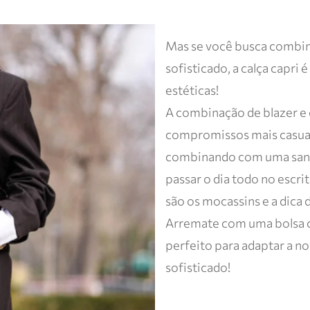
Mas se você busca combin
sofisticado, a calça capri é
estéticas!
A combinação de blazer e c
compromissos mais casuai
combinando com uma sandál
passar o dia todo no escri
são os mocassins e a dica 
Arremate com uma bolsa c
perfeito para adaptar a 
sofisticado!