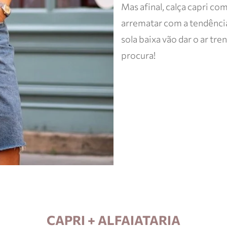
Mas afinal, calça capri co
arrematar com a tendência 
sola baixa vão dar o ar tr
procura!
CAPRI + ALFAIATARIA