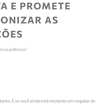
e mais.
TA E PROMETE
Meus
pedidos
ONIZAR AS
Acompanhe
seus
pedidos e
ÇÕES
solicite
devoluções.
ncia polêmica?
nto. E se você ainda está relutante em resgatar do