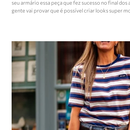
seu armário essa peça que fez sucesso no final dos 
gente vai provar que é possível criar looks super m