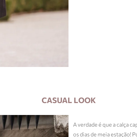
CASUAL LOOK
A verdade é que a calça c
os dias de meia estação! Po