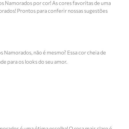
os Namorados por cor! As cores favoritas de uma
orados! Prontos para conferir nossas sugestões
dos Namorados, não é mesmo? Essa cor cheia de
e para os looks do seu amor.
orados é uma ótima escolha! O rosa mais claro é