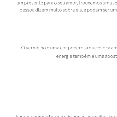
um presente para o seu amor, trouxemos uma sel
pessoa dizem muito sobre ela, e podem ser uma
O vermelho é uma cor poderosa que evoca amor
energia também é uma aposta
Para as namoradas que não amam vermelho e pref