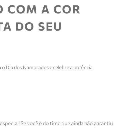
e mais.
 COM A COR
Meus
pedidos
TA DO SEU
Acompanhe
seus
pedidos e
solicite
devoluções.
a o Dia dos Namorados e celebre a potência
especial! Se você é do time que ainda não garantiu