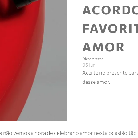
ACORDO
FAVORI
AMOR
Dicas Arezzo
06 Jun
Acerte no presente par
desse amor.
 não vemos a hora de celebrar o amor nesta ocasião tão 