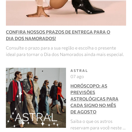
CONFIRA NOSSOS PRAZOS DE ENTREGA PARA O
DIA DOS NAMORADOS!
Consulte o prazo para a sua região e escolha o presente
ideal para tornar o Dia dos Namorados ainda mais especial.
ASTRAL
07 ago
HORÓSCOPO: AS
PREVISÕES
ASTROLÓGICAS PARA
CADA SIGNO NO MÊS
DE AGOSTO
Saiba o que os astros
reservam para você neste …