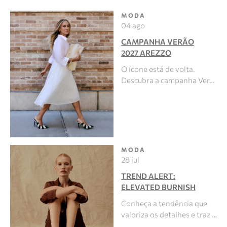
MODA
04 ago
CAMPANHA VERÃO
2027 AREZZO
O ícone está de volta.
Descubra a campanha Ver…
MODA
28 jul
TREND ALERT:
ELEVATED BURNISH
Conheça a tendência que
valoriza os detalhes e traz …