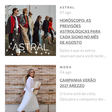
ASTRAL
07 ago
HORÓSCOPO: AS
PREVISÕES
ASTROLÓGICAS PARA
CADA SIGNO NO MÊS
DE AGOSTO
Saiba o que os astros
reservam para você neste …
MODA
04 ago
CAMPANHA VERÃO
2027 AREZZO
O ícone está de volta.
Descubra a campanha Ver…