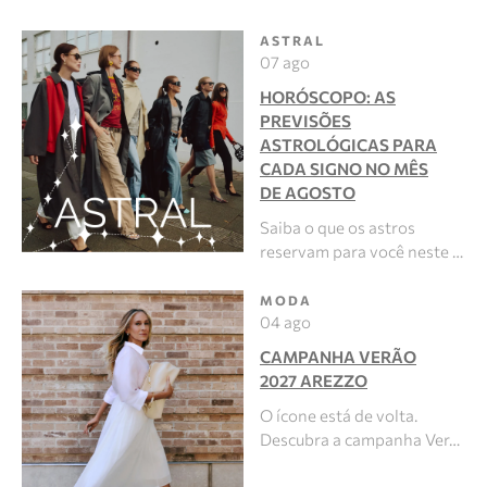
ASTRAL
07 ago
HORÓSCOPO: AS
PREVISÕES
ASTROLÓGICAS PARA
CADA SIGNO NO MÊS
DE AGOSTO
Saiba o que os astros
reservam para você neste …
MODA
04 ago
CAMPANHA VERÃO
2027 AREZZO
O ícone está de volta.
Descubra a campanha Ver…