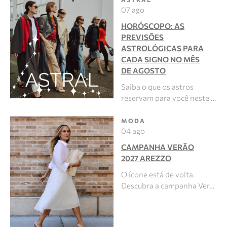
07 ago
HORÓSCOPO: AS
PREVISÕES
ASTROLÓGICAS PARA
CADA SIGNO NO MÊS
DE AGOSTO
Saiba o que os astros
reservam para você neste …
MODA
04 ago
CAMPANHA VERÃO
2027 AREZZO
O ícone está de volta.
Descubra a campanha Ver…