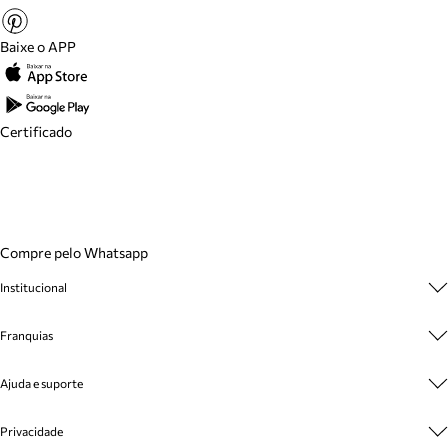
Baixe o APP
Certificado
Compre pelo Whatsapp
Institucional
Sobre A Marca
Franquias
Cashback
Trabalhe Conosco
Multimarcas
Venda Corporativa
Ajuda e suporte
Plano de Negócio
Sustentabilidade
Seja Franqueado
Central de Atendimento
Mapa do Site
Privacidade
Cadastro
Benefícios