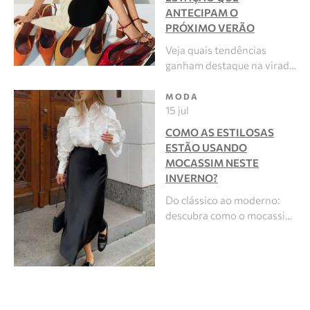
ANTECIPAM O
PRÓXIMO VERÃO
Veja quais tendências
ganham destaque na virad…
MODA
15 jul
COMO AS ESTILOSAS
ESTÃO USANDO
MOCASSIM NESTE
INVERNO?
Do clássico ao moderno:
descubra como o mocassi…