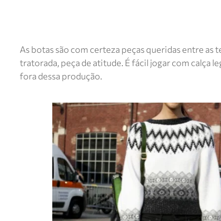
As botas são com certeza peças queridas entre as 
tratorada, peça de atitude. É fácil jogar com calça
fora dessa produção.