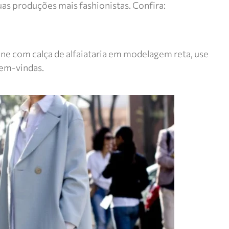
uas produções mais fashionistas. Confira:
ine com calça de alfaiataria em modelagem reta, use
bem-vindas.