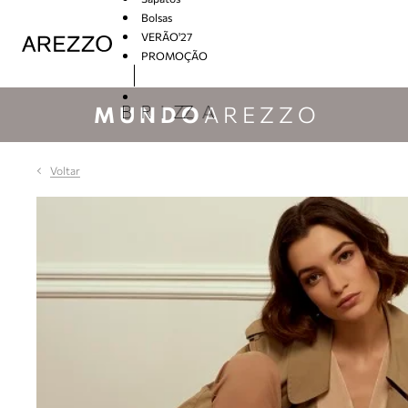
Bolsas
VERÃO'27
PROMOÇÃO
Arezzo
MUNDO
AREZZO
Voltar