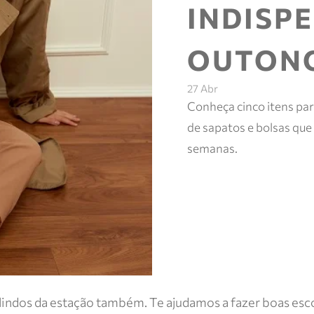
INDISP
OUTONO
27 Abr
Conheça cinco itens pa
de sapatos e bolsas que
semanas.
indos da estação também. Te ajudamos a fazer boas escolh