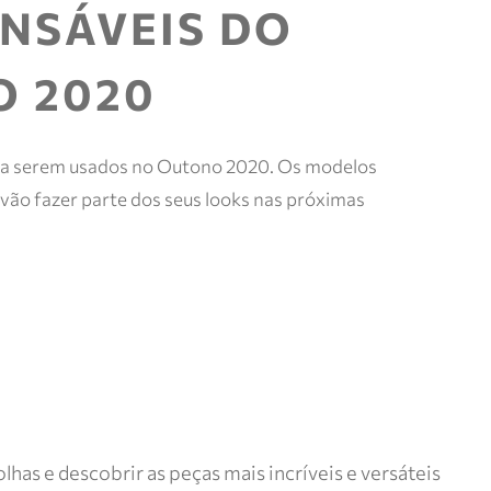
e mais.
ENSÁVEIS DO
Meus
pedidos
 2020
Acompanhe
seus
pedidos e
solicite
devoluções.
ra serem usados no Outono 2020. Os modelos
 vão fazer parte dos seus looks nas próximas
as e descobrir as peças mais incríveis e versáteis