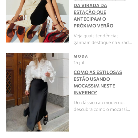
DA VIRADA DA
ESTAÇÃO QUE
ANTECIPAM O
PRÓXIMO VERÃO
Veja quais tendências
ganham destaque na virad…
MODA
15 jul
COMO AS ESTILOSAS
ESTÃO USANDO
MOCASSIM NESTE
INVERNO?
Do clássico ao moderno:
descubra como o mocassi…