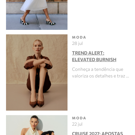
MODA
28 jul
TREND ALERT:
ELEVATED BURNISH
Conheça a tendência que
valoriza os detalhes e traz …
MODA
22 jul
CRUISE 2027: APOSTAS