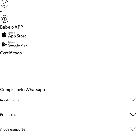
Baixe o APP
Certificado
Compre pelo Whatsapp
Institucional
Sobre A Marca
Franquias
Cashback
Trabalhe Conosco
Multimarcas
Venda Corporativa
Ajuda e suporte
Plano de Negócio
Sustentabilidade