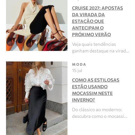
CRUISE 2027: APOSTAS
DA VIRADA DA
ESTAÇÃO QUE
ANTECIPAM O
PRÓXIMO VERÃO
Veja quais tendências
ganham destaque na virad…
MODA
15 jul
COMO AS ESTILOSAS
ESTÃO USANDO
MOCASSIM NESTE
INVERNO?
Do clássico ao moderno:
descubra como o mocassi…