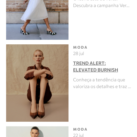
Descubra a campanha Ver…
MODA
28 jul
TREND ALERT:
ELEVATED BURNISH
Conheça a tendência que
valoriza os detalhes e traz …
MODA
22 jul