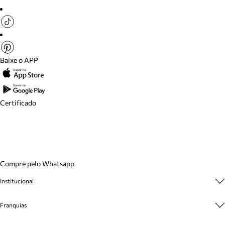
Baixe o APP
Certificado
Compre pelo Whatsapp
Institucional
Sobre A Marca
Franquias
Cashback
Trabalhe Conosco
Multimarcas