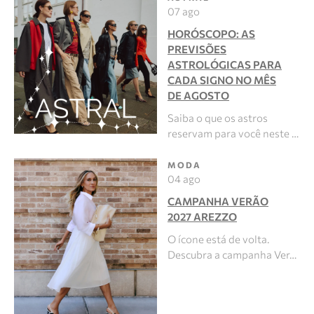
07 ago
HORÓSCOPO: AS
PREVISÕES
ASTROLÓGICAS PARA
CADA SIGNO NO MÊS
DE AGOSTO
Saiba o que os astros
reservam para você neste …
MODA
04 ago
CAMPANHA VERÃO
2027 AREZZO
O ícone está de volta.
Descubra a campanha Ver…