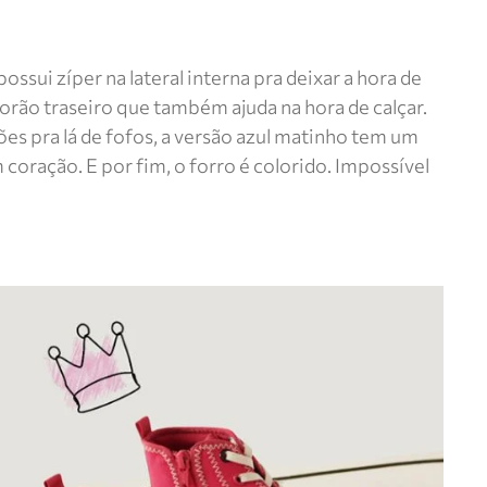
ssui zíper na lateral interna pra deixar a hora de
gorão traseiro que também ajuda na hora de calçar.
es pra lá de fofos, a versão azul matinho tem um
 coração. E por fim, o forro é colorido. Impossível