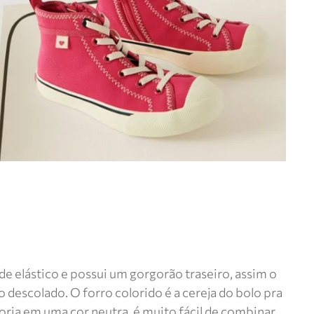
de elástico e possui um gorgorão traseiro, assim o
o descolado. O forro colorido é a cereja do bolo pra
oria em uma cor neutra, é muito fácil de combinar.