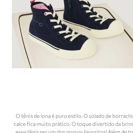
O tênis de lona é puro estilo. O solado de borrac
calce fica muito prático. O toque divertido da brin
esse tênis ser um dos nossos favoritos! Além de t