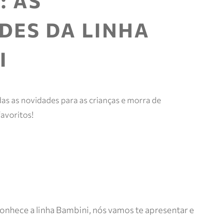
: AS
e mais.
Meus
DES DA LINHA
pedidos
Acompanhe
seus
I
pedidos e
solicite
devoluções.
as as novidades para as crianças e morra de
avoritos!
onhece a linha Bambini, nós vamos te apresentar e