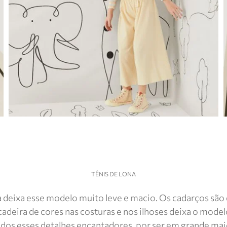
TÊNIS DE LONA
ha deixa esse modelo muito leve e macio. Os cadarços são 
cadeira de cores nas costuras e nos ilhoses deixa o model
odos esses detalhes encantadores, por ser em grande mai