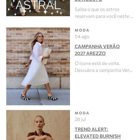
Saiba o que os astros
reservam para você neste …
MODA
04 ago
CAMPANHA VERÃO
2027 AREZZO
O ícone está de volta.
Descubra a campanha Ver…
MODA
28 jul
TREND ALERT:
ELEVATED BURNISH