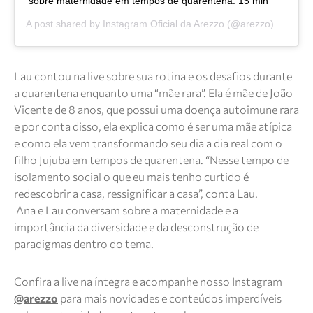
sobre maternidade em tempos de quarentena. 15 min
A post shared by
Instagram Oficial da Arezzo
(@arezzo) on
Apr 
Lau contou na live sobre sua rotina e os desafios durante
a quarentena enquanto uma “mãe rara”. Ela é mãe de João
Vicente de 8 anos, que possui uma doença autoimune rara
e por conta disso, ela explica como é ser uma mãe atípica
e como ela vem transformando seu dia a dia real com o
filho Jujuba em tempos de quarentena. “Nesse tempo de
isolamento social o que eu mais tenho curtido é
redescobrir a casa, ressignificar a casa”, conta Lau.
Ana e Lau conversam sobre a maternidade e a
importância da diversidade e da desconstrução de
paradigmas dentro do tema.
Confira a live na íntegra e acompanhe nosso Instagram
@arezzo
para mais novidades e conteúdos imperdíveis