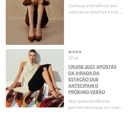
Conheça a tendência que
valoriza os detalhes e traz …
MODA
22 jul
CRUISE 2027: APOSTAS
DA VIRADA DA
ESTAÇÃO QUE
ANTECIPAM O
PRÓXIMO VERÃO
Veja quais tendências
ganham destaque na virad…