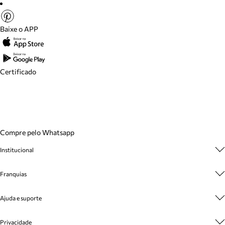
Baixe o APP
Certificado
Compre pelo Whatsapp
Institucional
Sobre A Marca
Franquias
Cashback
Trabalhe Conosco
Multimarcas
Venda Corporativa
Ajuda e suporte
Plano de Negócio
Sustentabilidade
Seja Franqueado
Central de Atendimento
Mapa do Site
Privacidade